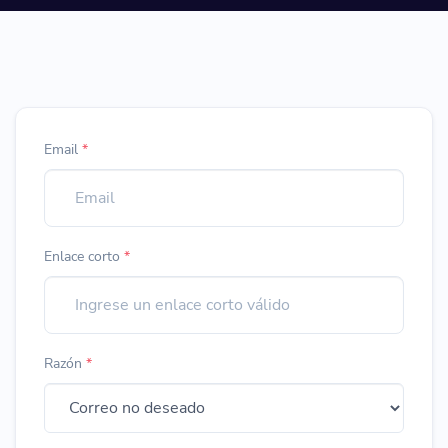
Email
*
Enlace corto
*
Razón
*