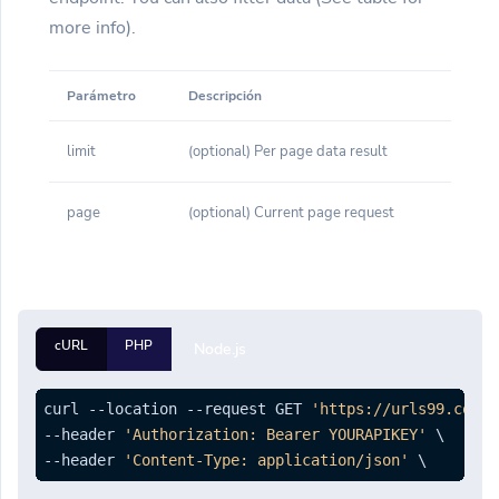
more info).
Parámetro
Descripción
limit
(optional) Per page data result
page
(optional) Current page request
cURL
PHP
Node.js
curl --location --request GET 
'https://urls99.com/a
--header 
'Authorization: Bearer YOURAPIKEY'
 \

--header 
'Content-Type: application/json'