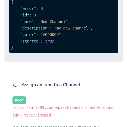
{
"error"
:
0
,
"id"
:
3
,
"name"
:
"New Channel"
,
"description"
:
"my new channel"
,
"color"
:
"#000000"
,
"starred"
:
true
}
Assign an Item to a Channel
POST
https://urls99.com/api/channel/:channelid/ass
ign/:type/:itemid