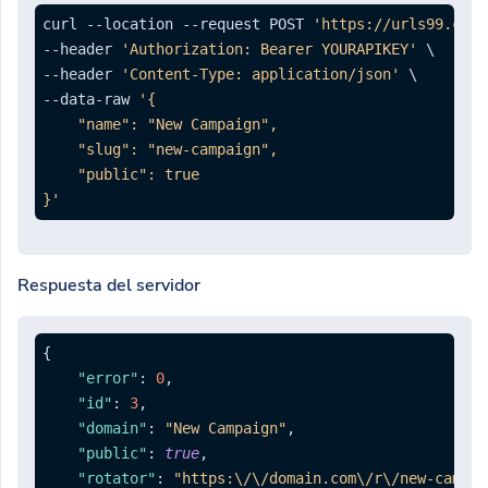
curl --location --request POST 
'https://urls99.com/
--header 
'Authorization: Bearer YOURAPIKEY'
 \

--header 
'Content-Type: application/json'
 \

--data-raw 
'{

    "name": "New Campaign",

    "slug": "new-campaign",

    "public": true

}'
Respuesta del servidor
{
"error"
:
0
,
"id"
:
3
,
"domain"
:
"New Campaign"
,
"public"
:
true
,
"rotator"
:
"https:\/\/domain.com\/r\/new-campai