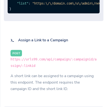
"list"
:
"https:\/\/domain.com\/u\/admin\/new-ca
}
Assign a Link to a Campaign
POST
https://urls99.com/api/campaign/:campaignid/a
ssign/:linkid
A short link can be assigned to a campaign using
this endpoint. The endpoint requires the
campaign ID and the short link ID.