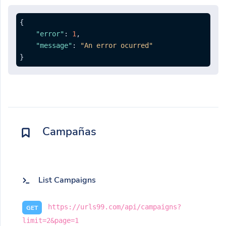
{
"error"
:
1
,
"message"
:
"An error ocurred"
}
Campañas
List Campaigns
https://urls99.com/api/campaigns?
GET
limit=2&page=1