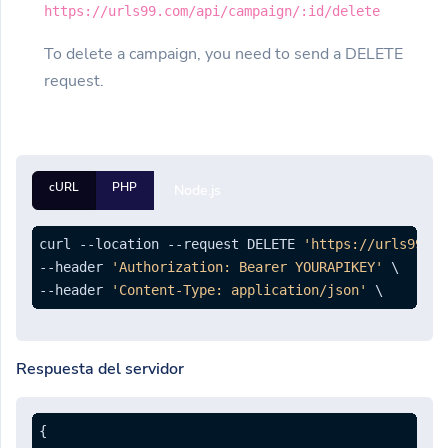
https://urls99.com/api/campaign/:id/delete
To delete a campaign, you need to send a DELETE
request.
cURL
PHP
Node.js
curl --location --request DELETE 
'https://urls99.co
--header 
'Authorization: Bearer YOURAPIKEY'
 \

--header 
'Content-Type: application/json'
Respuesta del servidor
{