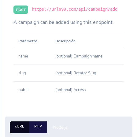
https://urls99.com/api/campaign/add
POST
A campaign can be added using this endpoint.
Parámetro
Descripción
name
(optional) Campaign name
slug
(optional) Rotator Slug
public
(optional) Access
cURL
PHP
Node.js