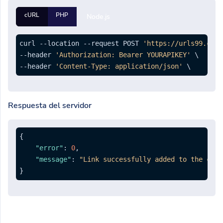
cURL
PHP
Node.js
curl --location --request POST 
'https://urls99.com/
--header 
'Authorization: Bearer YOURAPIKEY'
 \

--header 
'Content-Type: application/json'
Respuesta del servidor
{
"error"
:
0
,
"message"
:
"Link successfully added to the camp
}