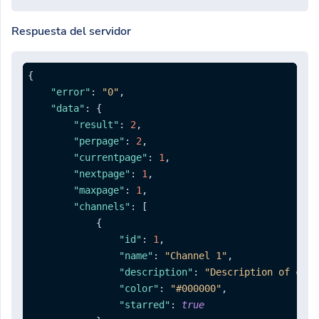
Respuesta del servidor
{
"error"
:
"0"
,
"data"
:
{
"result"
:
2
,
"perpage"
:
2
,
"currentpage"
:
1
,
"nextpage"
:
1
,
"maxpage"
:
1
,
"channels"
:
[
{
"id"
:
1
,
"name"
:
"Channel 1"
,
"description"
:
"Description of chan
"color"
:
"#000000"
,
"starred"
:
true