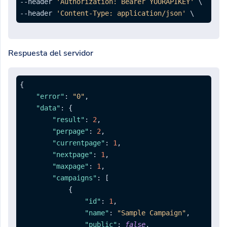
--header 
'Authorization: Bearer YOURAPIKEY'
 \

--header 
'Content-Type: application/json'
Respuesta del servidor
{
"error"
:
"0"
,
"data"
:
{
"result"
:
2
,
"perpage"
:
2
,
"currentpage"
:
1
,
"nextpage"
:
1
,
"maxpage"
:
1
,
"campaigns"
:
[
{
"id"
:
1
,
"name"
:
"Sample Campaign"
,
"public"
:
false
,