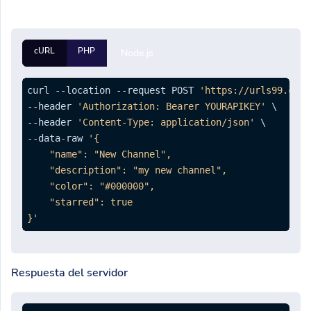
cURL
PHP
Node.js
curl --location --request POST 
'https://urls99.com/
--header 
'Authorization: Bearer YOURAPIKEY'
 \

--header 
'Content-Type: application/json'
 \

--data-raw 
'{

    "name": "New Channel",

    "description": "my new channel",

    "color": "#000000",

    "starred": true

}'
Respuesta del servidor