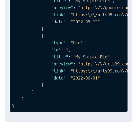
"title"
:
"My Sample Link"
,
"preview"
:
"https:\/\/google.com"
,
"link"
:
"https:\/\/urls99.com\/goog
"date"
:
"2022-05-12"
}
,
{
"type"
:
"bio"
,
"id"
:
1
,
"title"
:
"My Sample Bio"
,
"preview"
:
"https:\/\/urls99.com\/m
"link"
:
"https:\/\/urls99.com\/mybi
"date"
:
"2022-06-01"
}
]
}
}