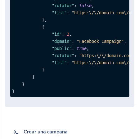
"rotator"
:
false
,
"list"
:
"https:\/\/domain.com\/u\/a
}
,
{
"id"
:
2
,
"domain"
:
"Facebook Campaign"
,
"public"
:
true
,
"rotator"
:
"https:\/\/domain.com\/r
"list"
:
"https:\/\/domain.com\/u\/a
}
]
}
}
Crear una campaña