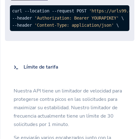
curl --location --request POST 
'https://urls99.com/
--header 
'Authorization: Bearer YOURAPIKEY'
 \

--header 
'Content-Type: application/json'
 \ 
Límite de tarifa
Nuestra API tiene un limitador de velocidad para
protegerse contra picos en las solicitudes para
maximizar su estabilidad. Nuestro limitador de
frecuencia actualmente tiene un límite de 30
solicitudes por 1 minuto.
Se enviarán varios encabezados junto con la