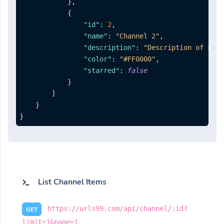
}
,
{
"id"
:
2
,
"name"
:
"Channel 2"
,
"description"
:
"Description of chan
"color"
:
"#FF0000"
,
"starred"
:
false
}
]
}
}
List Channel Items
https://urls99.com/api/channel/:id?
GET
limit=1&page=1