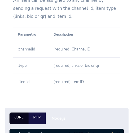
An item can be assigned to any channel by
sending a request with the channel id, item type
(links, bio or qr) and item id.
Parámetro
Descripción
:channelid
(required) Channel ID
:type
(required) links or bio or qr
:itemid
(required) Item ID
cURL
PHP
Node.js