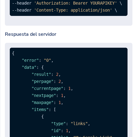
--header 
'Authorization: Bearer YOURAPIKEY'
 \

--header 
'Content-Type: application/json'
Respuesta del servidor
{
"error"
:
"0"
,
"data"
:
{
"result"
:
2
,
"perpage"
:
2
,
"currentpage"
:
1
,
"nextpage"
:
1
,
"maxpage"
:
1
,
"items"
:
[
{
"type"
:
"links"
,
"id"
:
1
,