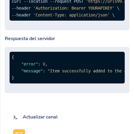
curl --location --request POST 
'https://urls99.com/
--header 
'Authorization: Bearer YOURAPIKEY'
 \

--header 
'Content-Type: application/json'
Respuesta del servidor
{
"error"
:
0
,
"message"
:
"Item successfully added to the chan
}
Actualizar canal
PUT