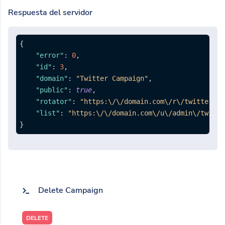
Respuesta del servidor
{
"error"
:
0
,
"id"
:
3
,
"domain"
:
"Twitter Campaign"
,
"public"
:
true
,
"rotator"
:
"https:\/\/domain.com\/r\/twitter-ca
"list"
:
"https:\/\/domain.com\/u\/admin\/twitte
}
Delete Campaign
DELETE