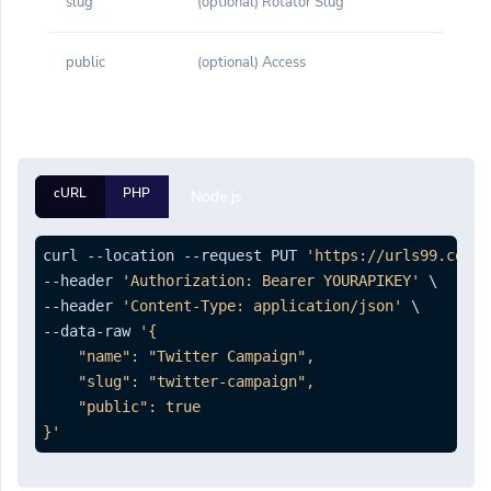
slug
(optional) Rotator Slug
public
(optional) Access
cURL
PHP
Node.js
curl --location --request PUT 
'https://urls99.com/a
--header 
'Authorization: Bearer YOURAPIKEY'
 \

--header 
'Content-Type: application/json'
 \

--data-raw 
'{

    "name": "Twitter Campaign",

    "slug": "twitter-campaign",

    "public": true

}'