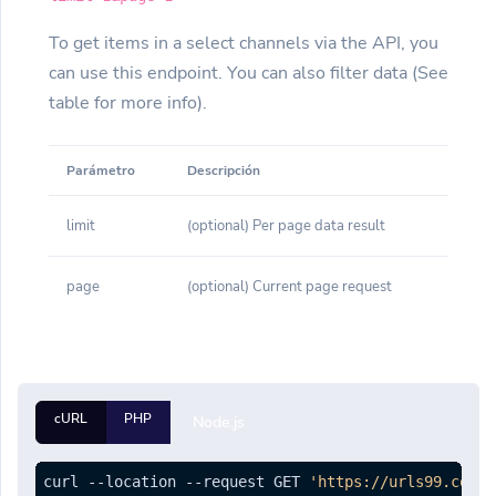
To get items in a select channels via the API, you
can use this endpoint. You can also filter data (See
table for more info).
Parámetro
Descripción
limit
(optional) Per page data result
page
(optional) Current page request
cURL
PHP
Node.js
curl --location --request GET 
'https://urls99.com/a