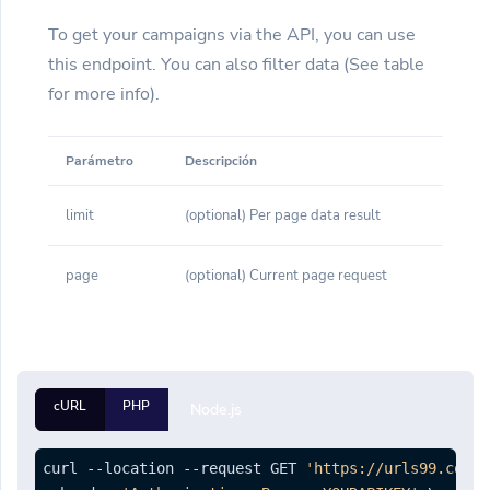
To get your campaigns via the API, you can use
this endpoint. You can also filter data (See table
for more info).
Parámetro
Descripción
limit
(optional) Per page data result
page
(optional) Current page request
cURL
PHP
Node.js
curl --location --request GET 
'https://urls99.com/a