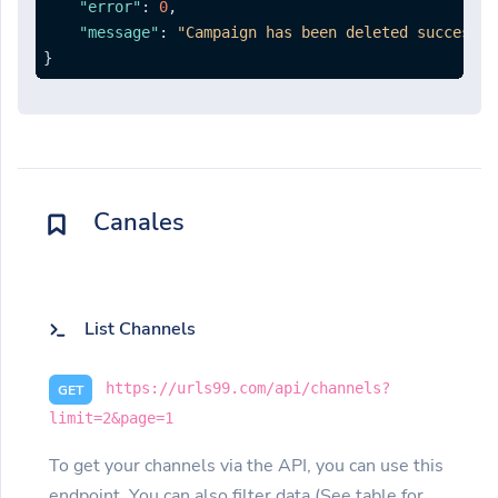
"error"
:
0
,
"message"
:
"Campaign has been deleted successfu
}
Canales
List Channels
https://urls99.com/api/channels?
GET
limit=2&page=1
To get your channels via the API, you can use this
endpoint. You can also filter data (See table for